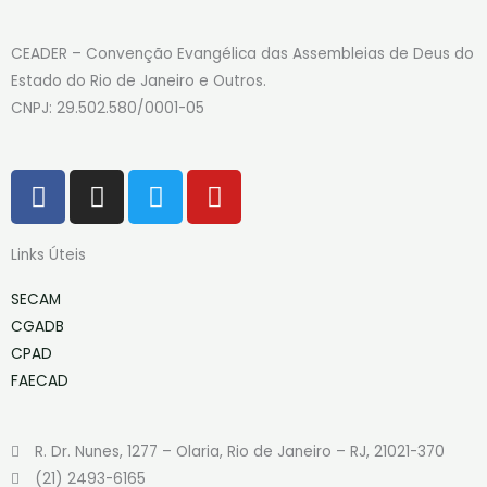
CEADER – Convenção Evangélica das Assembleias de Deus do
Estado do Rio de Janeiro e Outros.
CNPJ: 29.502.580/0001-05
F
I
T
Y
a
n
w
o
c
s
i
u
Links Úteis
e
t
t
t
b
a
t
u
SECAM
o
g
e
b
CGADB
o
r
r
e
CPAD
k
a
FAECAD
-
m
f
R. Dr. Nunes, 1277 – Olaria, Rio de Janeiro – RJ, 21021-370
(21) 2493-6165