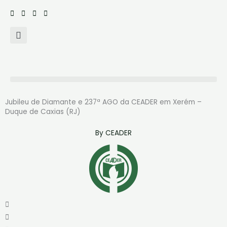
Ir
para
o
conteúdo
Jubileu de Diamante e 237ª AGO da CEADER em Xerém –
Duque de Caxias (RJ)
By
CEADER