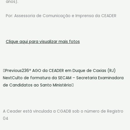
anos).
Por: Assessoria de Comunicação e Imprensa da CEADER
Clique aqui para visualizar mais fotos
Anterior
Próximo
Previous
236ª AGO da CEADER em Duque de Caxias (RJ)
Next
Culto de formatura da SECAM – Secretaria Examinadora
de Candidatos ao Santo Ministério
A Ceader está vinculada a CGADB sob o número de Registro
04