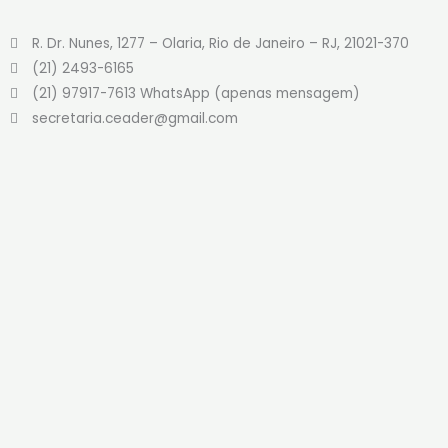
f
R. Dr. Nunes, 1277 – Olaria, Rio de Janeiro – RJ, 21021-370
(21) 2493-6165
(21) 97917-7613 WhatsApp (apenas mensagem)
secretaria.ceader@gmail.com