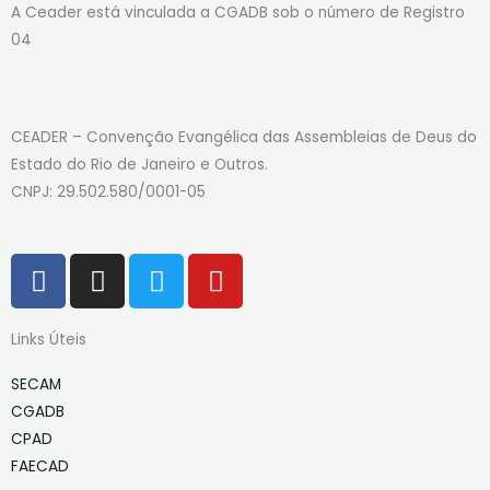
A Ceader está vinculada a CGADB sob o número de Registro
04
CEADER – Convenção Evangélica das Assembleias de Deus do
Estado do Rio de Janeiro e Outros.
CNPJ: 29.502.580/0001-05
F
I
T
Y
a
n
w
o
c
s
i
u
Links Úteis
e
t
t
t
b
a
t
u
SECAM
o
g
e
b
CGADB
o
r
r
e
CPAD
k
a
FAECAD
-
m