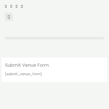
Ir
para
o
conteúdo
Submit Venue Form
[submit_venue_form]